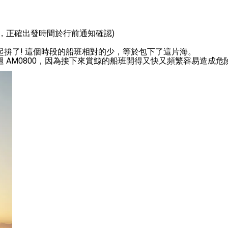
整，正確出發時間於行前通知確認) 

拚了! 這個時段的船班相對的少，等於包下了這片海。

 AM0800，因為接下來賞鯨的船班開得又快又頻繁容易造成危