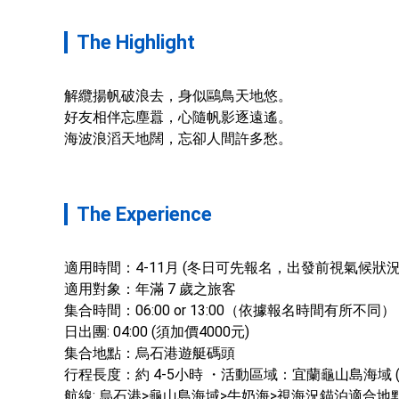
The Highlight
解纜揚帆破浪去，身似鷗鳥天地悠。

好友相伴忘塵囂，心隨帆影逐遠遙。

海波浪滔天地闊，忘卻人間許多愁。
The Experience
適用時間：4-11月 (冬日可先報名，出發前視氣候狀況確
適用對象：年滿 7 歲之旅客 

集合時間：06:00 or 13:00（依據報名時間有所不同）

日出團: 04:00 (須加價4000元) 

集合地點：烏石港遊艇碼頭 

行程長度：約 4-5小時 ・活動區域：宜蘭龜山島海域 (
航線: 烏石港>龜山島海域>牛奶海>視海況錨泊適合地點