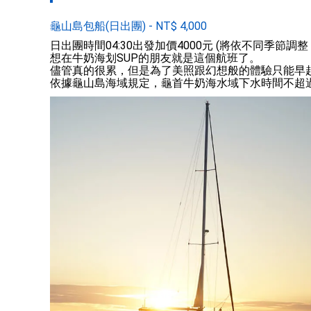
龜山島包船(日出團)
-
NT$
4,000
日出團時間04:30出發加價4000元 (將依不同季節調
想在牛奶海划SUP的朋友就是這個航班了。

儘管真的很累，但是為了美照跟幻想般的體驗只能早起
依據龜山島海域規定，龜首牛奶海水域下水時間不超過