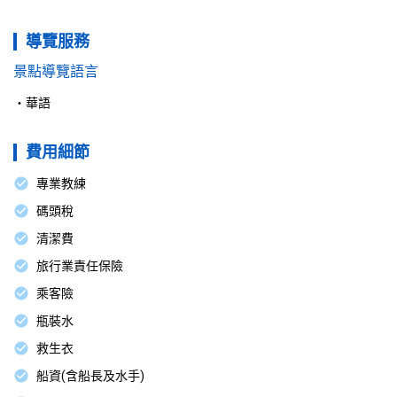
導覽服務
景點導覽語言
華語
費用細節
專業教練
碼頭稅
清潔費
旅行業責任保險
乘客險
瓶裝水
救生衣
船資(含船長及水手)