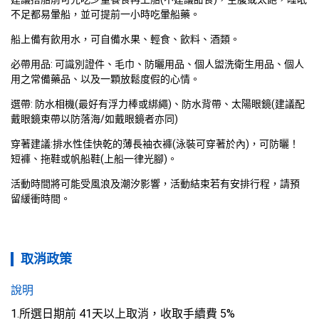
不足都易暈船，並可提前一小時吃暈船藥。
船上備有飲用水，可自備水果、輕食、飲料、酒類。
必帶用品: 可識別證件、毛巾、防曬用品、個人盥洗衛生用品、個人
用之常備藥品、以及一顆放鬆度假的心情。
選帶: 防水相機(最好有浮力棒或綁繩)、防水背帶、太陽眼鏡(建議配
戴眼鏡束帶以防落海/如戴眼鏡者亦同)
穿著建議:排水性佳快乾的薄長袖衣褲(泳裝可穿著於內)，可防曬！ 
短褲、拖鞋或帆船鞋(上船一律光腳)。
活動時間將可能受風浪及潮汐影響，活動結束若有安排行程，請預
留緩衝時間。
取消政策
說明
1.所選日期前 41天以上取消，收取手續費 5%
