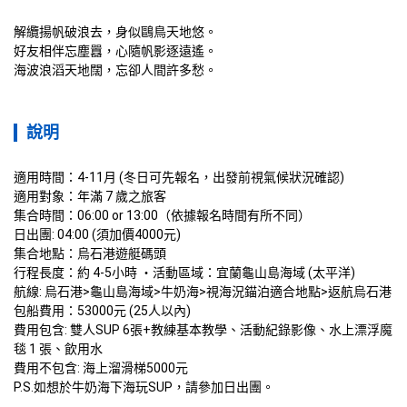
解纜揚帆破浪去，身似鷗鳥天地悠。

好友相伴忘塵囂，心隨帆影逐遠遙。

海波浪滔天地闊，忘卻人間許多愁。
說明
適用時間：4-11月 (冬日可先報名，出發前視氣候狀況確認)

適用對象：年滿 7 歲之旅客 

集合時間：06:00 or 13:00（依據報名時間有所不同）

日出團: 04:00 (須加價4000元) 

集合地點：烏石港遊艇碼頭 

行程長度：約 4-5小時 ・活動區域：宜蘭龜山島海域 (太平洋)

航線: 烏石港>龜山島海域>牛奶海>視海況錨泊適合地點>返航烏石港

包船費用：53000元 (25人以內)

費用包含: 雙人SUP 6張+教練基本教學、活動紀錄影像、水上漂浮魔
毯 1 張、飲用水

費用不包含: 海上溜滑梯5000元

P.S.如想於牛奶海下海玩SUP，請參加日出團。