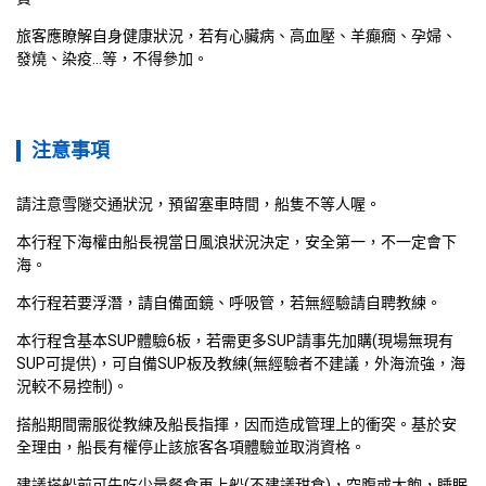
旅客應瞭解自身健康狀況，若有心臟病、高血壓、羊癲癇、孕婦、
發燒、染疫...等，不得參加。
注意事項
請注意雪隧交通狀況，預留塞車時間，船隻不等人喔。
本行程下海權由船長視當日風浪狀況決定，安全第一，不一定會下
海。
本行程若要浮潛，請自備面鏡、呼吸管，若無經驗請自聘教練。
本行程含基本SUP體驗6板，若需更多SUP請事先加購(現場無現有
SUP可提供)，可自備SUP板及教練(無經驗者不建議，外海流強，海
況較不易控制)。
搭船期間需服從教練及船長指揮，因而造成管理上的衝突。基於安
全理由，船長有權停止該旅客各項體驗並取消資格。
建議搭船前可先吃少量餐食再上船(不建議甜食)，空腹或太飽，睡眠