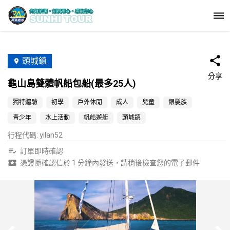
頭城鎮
分享
龜山島雙體帆船包船(最多25人)
獨特體驗
初學
戶外休閒
成人
兒童
銀髮族
青少年
水上活動
帆船遊艇
頭城鎮
行程代碼
:
yilan52
訂單即時確認
憑證隨確認信於 1 分鐘內發送，請稍後檢查您的電子郵件