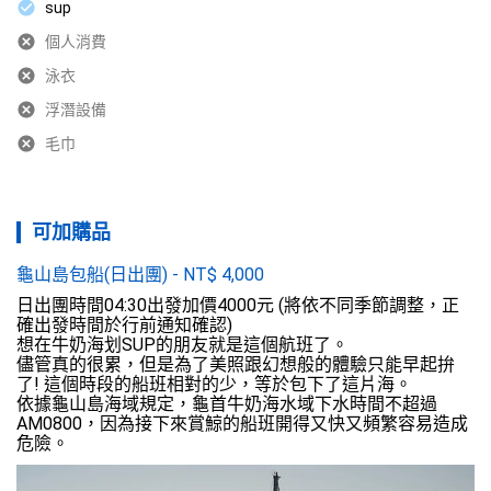
sup
個人消費
泳衣
浮潛設備
毛巾
可加購品
龜山島包船(日出團)
-
NT$
4,000
日出團時間04:30出發加價4000元 (將依不同季節調整，正
確出發時間於行前通知確認) 

想在牛奶海划SUP的朋友就是這個航班了。

儘管真的很累，但是為了美照跟幻想般的體驗只能早起拚
了! 這個時段的船班相對的少，等於包下了這片海。

依據龜山島海域規定，龜首牛奶海水域下水時間不超過 
AM0800，因為接下來賞鯨的船班開得又快又頻繁容易造成
危險。