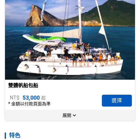
雙體帆船包船
53,000
NT$
起
選擇
* 金額以付款頁面為準
展開
特色